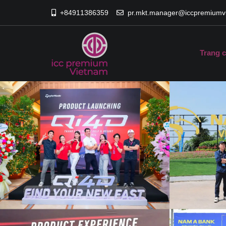
+84911386359
pr.mkt.manager@iccpremiumv
Trang 