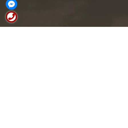
BẠN MUỐN HẸN GẶP TRỰC TIẾP
CÁC CHUYÊN GIA CỦA CHÚNG TÔI
BOOK LỊCH HẸN